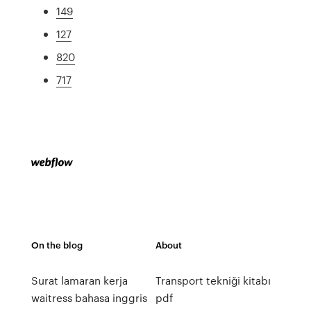
149
127
820
717
On the blog
About
Surat lamaran kerja
Transport tekniği kitabı
waitress bahasa inggris
pdf